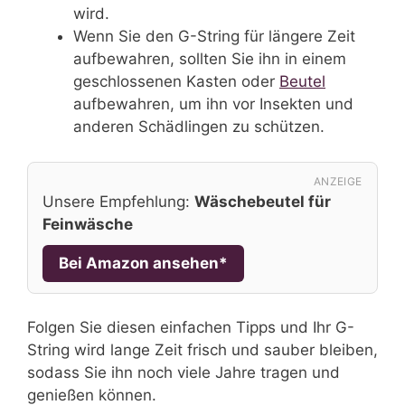
wird.
Wenn Sie den G-String für längere Zeit
aufbewahren, sollten Sie ihn in einem
geschlossenen Kasten oder
Beutel
aufbewahren, um ihn vor Insekten und
anderen Schädlingen zu schützen.
ANZEIGE
Unsere Empfehlung:
Wäschebeutel für
Feinwäsche
Bei Amazon ansehen*
Folgen Sie diesen einfachen Tipps und Ihr G-
String wird lange Zeit frisch und sauber bleiben,
sodass Sie ihn noch viele Jahre tragen und
genießen können.