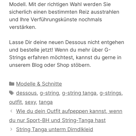
Modell. Mit der richtigen Wahl werden Sie
sicherlich einen bestimmten Reiz ausstrahlen
und Ihre Verführungskünste nochmals
verstärken.
Lasse Dir deine neuen Dessous nicht entgehen
und bestelle jetzt! Wenn du mehr über G-
Strings erfahren möchtest, kannst du gerne in
unserem Blog oder Shop stöbern.
Categories
Modelle & Schnitte
Tags
dessous
,
g-string
,
g-string tanga
,
g-strings
,
outfit
,
sexy
,
tanga
Wie du dein Outfit aufpeppen kannst, wenn
du nur Sport-BH und String-Tanga hast
String Tanga unterm Dirndlkleid