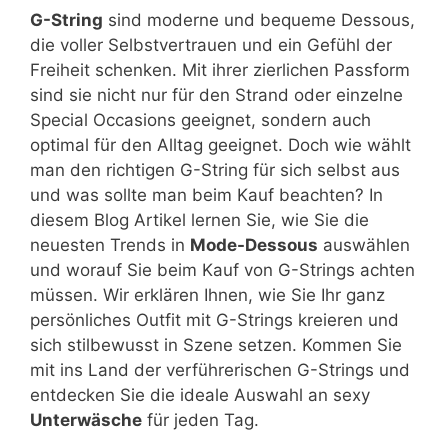
G-String
sind moderne und bequeme Dessous,
die voller Selbstvertrauen und ein Gefühl der
Freiheit schenken. Mit ihrer zierlichen Passform
sind sie nicht nur für den Strand oder einzelne
Special Occasions geeignet, sondern auch
optimal für den Alltag geeignet. Doch wie wählt
man den richtigen G-String für sich selbst aus
und was sollte man beim Kauf beachten? In
diesem Blog Artikel lernen Sie, wie Sie die
neuesten Trends in
Mode-Dessous
auswählen
und worauf Sie beim Kauf von G-Strings achten
müssen. Wir erklären Ihnen, wie Sie Ihr ganz
persönliches Outfit mit G-Strings kreieren und
sich stilbewusst in Szene setzen. Kommen Sie
mit ins Land der verführerischen G-Strings und
entdecken Sie die ideale Auswahl an sexy
Unterwäsche
für jeden Tag.