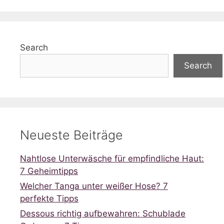
Search
Search
Neueste Beiträge
Nahtlose Unterwäsche für empfindliche Haut:
7 Geheimtipps
Welcher Tanga unter weißer Hose? 7
perfekte Tipps
Dessous richtig aufbewahren: Schublade