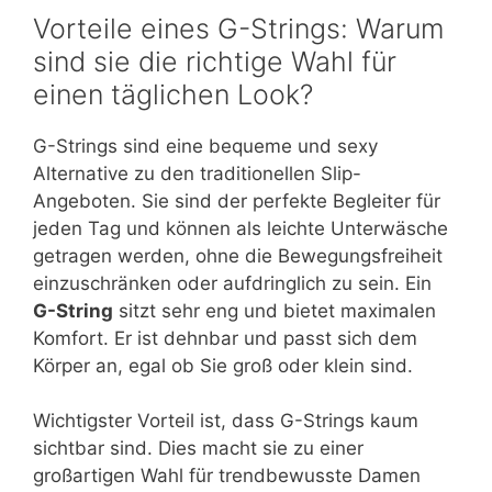
Vorteile eines G-Strings: Warum
sind sie die richtige Wahl für
einen täglichen Look?
G-Strings sind eine bequeme und sexy
Alternative zu den traditionellen Slip-
Angeboten. Sie sind der perfekte Begleiter für
jeden Tag und können als leichte Unterwäsche
getragen werden, ohne die Bewegungsfreiheit
einzuschränken oder aufdringlich zu sein. Ein
G-String
sitzt sehr eng und bietet maximalen
Komfort. Er ist dehnbar und passt sich dem
Körper an, egal ob Sie groß oder klein sind.
Wichtigster Vorteil ist, dass G-Strings kaum
sichtbar sind. Dies macht sie zu einer
großartigen Wahl für trendbewusste Damen