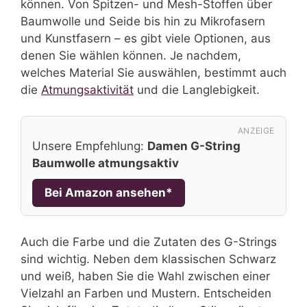
können. Von Spitzen- und Mesh-Stoffen über
Baumwolle und Seide bis hin zu Mikrofasern
und Kunstfasern – es gibt viele Optionen, aus
denen Sie wählen können. Je nachdem,
welches Material Sie auswählen, bestimmt auch
die
Atmungsaktivität
und die Langlebigkeit.
ANZEIGE
Unsere Empfehlung:
Damen G-String
Baumwolle atmungsaktiv
Bei Amazon ansehen*
Auch die Farbe und die Zutaten des G-Strings
sind wichtig. Neben dem klassischen Schwarz
und weiß, haben Sie die Wahl zwischen einer
Vielzahl an Farben und Mustern. Entscheiden