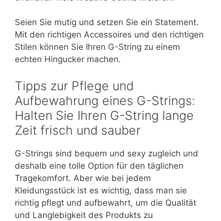
Seien Sie mutig und setzen Sie ein Statement.
Mit den richtigen Accessoires und den richtigen
Stilen können Sie Ihren G-String zu einem
echten Hingucker machen.
Tipps zur Pflege und
Aufbewahrung eines G-Strings:
Halten Sie Ihren G-String lange
Zeit frisch und sauber
G-Strings sind bequem und sexy zugleich und
deshalb eine tolle Option für den täglichen
Tragekomfort. Aber wie bei jedem
Kleidungsstück ist es wichtig, dass man sie
richtig pflegt und aufbewahrt, um die Qualität
und Langlebigkeit des Produkts zu