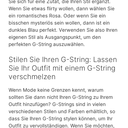
Sie sich für eine Zutat, die Ihren Stil ergänzt.
Wenn Sie etwas flirty wollen, dann wählen Sie
ein romantisches Rosa. Oder wenn Sie ein
bisschen mysteriös sein wollen, dann ist ein
dunkles Blau perfekt. Verwenden Sie also Ihren
eigenen Stil als Ausgangspunkt, um den
perfekten G-String auszuwählen.
Stilen Sie Ihren G-String: Lassen
Sie Ihr Outfit mit einem G-String
verschmelzen
Wenn Mode keine Grenzen kennt, warum
sollten Sie dann nicht Ihren G-String zu Ihrem
Outfit hinzufügen? G-Strings sind in vielen
verschiedenen Stilen und Farben erhältlich, so
dass Sie Ihren G-String stylen können, um Ihr
Outfit zu vervollständigen. Wenn Sie möchten,