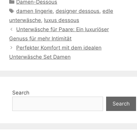
Categories
Damen-Dessous
Tags
damen lingerie
,
designer dessous
,
edle
unterwäsche
,
luxus dessous
Unterwäsche für Paare: Ein luxuriöser
Genuss für mehr Intimität
Perfekter Komfort mit dem idealen
Unterwäsche Set Damen
Search
Search