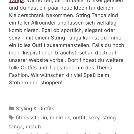
Tanga
. Wir hoffen, dir hat unser Artikel gefallen
und du hast ein paar neue Ideen für deinen
Kleiderschrank bekommen. String Tanga sind
ein toller Allrounder und lassen sich vielfältig
kombinieren. Egal ob sportlich, elegant oder
sexy – mit einem String Tanga kannst du immer
ein tolles Outfit zusammenstellen. Falls du noch
mehr Inspirationen brauchst, schau doch auf
unserer Website vorbei. Dort findest du weitere
tolle Outfits und Tipps rund um das Thema
Fashion. Wir wünschen dir viel Spaß beim
Stöbern und shoppen!
Kategorien
Styling & Outfits
Schlagwörter
fitnessstudio
,
minirock
,
outfit
,
sexy
,
string
tanga
,
urlaub