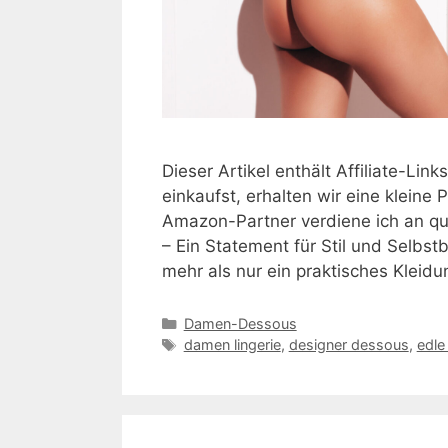
Dieser Artikel enthält Affiliate-Li
einkaufst, erhalten wir eine kleine P
Amazon-Partner verdiene ich an qu
– Ein Statement für Stil und Selbs
mehr als nur ein praktisches Kleid
Kategorien
Damen-Dessous
Schlagwörter
damen lingerie
,
designer dessous
,
edle