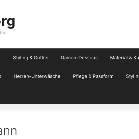
org
che
e
Styling & Outfits
Damen-Dessous
Material & K
s
Herren-Unterwäsche
Pflege & Passform
Stylin
ann